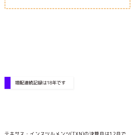
増配連続記録は18年です
テキサス・インスツルメンツ(TXN)の決算月は12月で