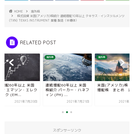
HOME
海外株
株式投資 米国(アメリカ)株紹介 連続増配10年以上 テキサス・インスツルメンツ
(TXN) TEXAS INSTRUMENT 業種 製造（半導体）
RELATED POST
株
海外株
海外株
続増配60年以上 米国
連続増配60年以上 米国
米国(アメリカ)株 
紹介 エマソン・エレク
株紹介 パーカー・ハネフ
増配株 まとめ 追
ック (EM...
ィン (PH) ...
2021年7月20日
2021年7月21日
2021年8
スポンサーリンク