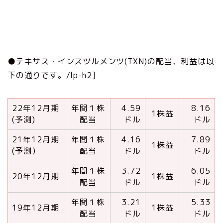
●テキサス・インスツルメンツ(TXN)の配当、利益は以
下の通りです。/lp-h2]
22年12月期
年間１株
4.59
8.16
1株益
(予測)
配当
ドル
ドル
21年12月期
年間１株
4.16
7.89
1株益
(予測）
配当
ドル
ドル
年間１株
3.72
6.05
20年12月期
1株益
配当
ドル
ドル
年間１株
3.21
5.33
19年12月期
1株益
配当
ドル
ドル