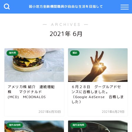
弱小地方金融機関職員が自由な生活を目指して
― ARCHIVES ―
2021年 6月
海外株
雑記
アメリカ株 紹介 連続増配
６月２８日 グーグルアドセ
株 マクドナルド
ンスに合格しました。
(MCD) MCDONALDS
（Google AdSense 合格しま
した）
2021年6月30日
2021年6月29日
海外保有株
海外保有株