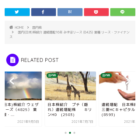
HOME
国内株
国内(日本)株紹介 連続増配16年 みずほリース (8425) 業種 リース・ファイナン
ス
RELATED POST
株
国内株
国内株
内(日本)株紹介 ウェザ
日本株紹介 プチ（隠
連続増配 日本株
ューズ（4825） 業
れ）連続増配株 キリ
三菱HCキャピタル
情報・...
ンHD (2503)
(8593)
2021年9月5日
2021年7月7日
2021年6