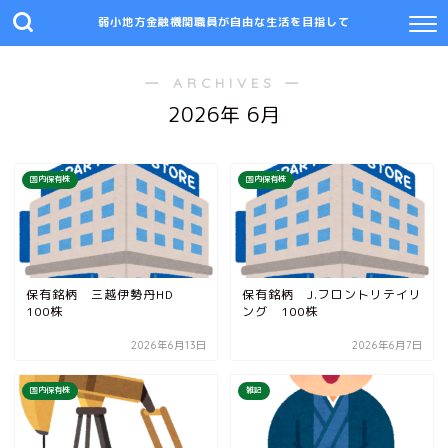
弱小地方金融機関職員が自由な生活を目指して
― ARCHIVES ―
2026年 6月
国内保有株
国内保有株
保有銘柄 三越伊勢丹HD
保有銘柄 J.フロントリテイリ
100株
ング 100株
2026年6月13日
2026年6月7日
国内保有株
雑記