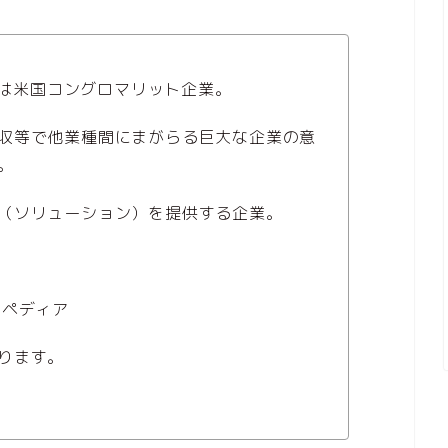
R)は米国コングロマリット企業。
収等で他業種間にまがらる巨大な企業の意
。
（ソリューション）を提供する企業。
ペディア
ります。