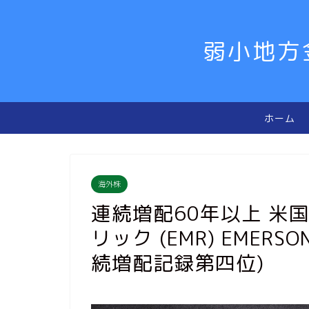
弱小地方
ホーム
海外株
連続増配60年以上 米
リック (EMR) EMERSO
続増配記録第四位)