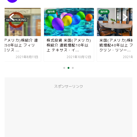
株
海外株
海外株
国(アメリカ)株紹介 連
株式投資 米国(アメリカ)
米国(アメリカ)株紹介
増配50年以上 フィリ
株紹介 連続増配10年以
続増配40年以上 フ
 モリス ...
上 テキサス・イ...
クリン・リソー...
2021年8月11日
2021年10月12日
2021年8
スポンサーリンク