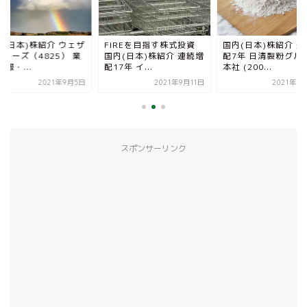
内(日本)株紹介 ウェザ
FIREを目指す株式投資
国内(日本)株紹介 連
ューズ（4825） 業
国内(日本)株紹介 連続増
配7年 日清製粉グル
情報・...
配17年 イ...
本社 (200...
2021年9月5日
2021年9月11日
2021年8
スポンサーリンク