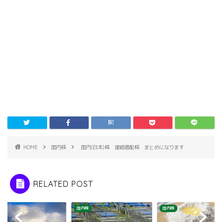
HOME
国内株
国内(日本)株 連続増配株 まとめになります
RELATED POST
株
国内株
国内株