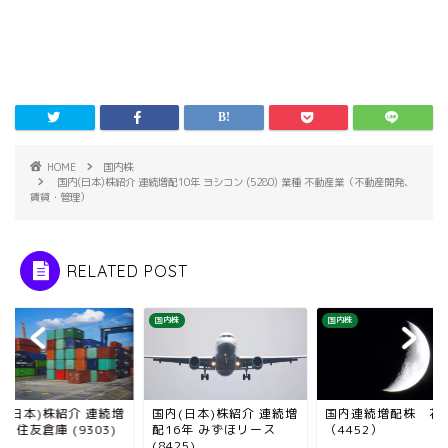
HOME
国内株
国内(日本)株紹介 連続増配10年 ヨシコン (5280) 業種 不動産業（不動産開発、
賃貸・管理）
RELATED POST
株
国内株
国内株
内(日本)株紹介 連続増
国内(日本)株紹介 連続増
国内連続増配株 花
年 住友倉庫 (9303)
配16年 みずほリース
（4452）
...
(8425) ...