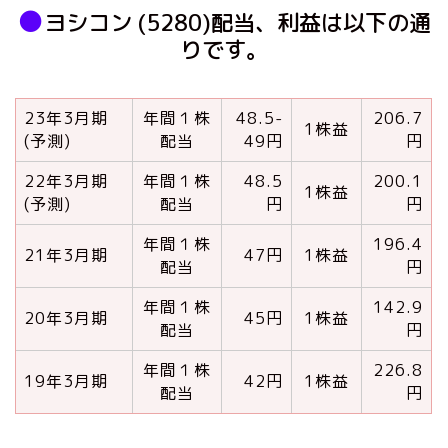
●
ヨシコン (5280)配当、利益は以下の通
りです。
23年3月期
年間１株
48.5-
206.7
1株益
(予測)
配当
49円
円
22年3月期
年間１株
48.5
200.1
1株益
(予測)
配当
円
円
年間１株
196.4
21年3月期
47円
1株益
配当
円
年間１株
142.9
20年3月期
45円
1株益
配当
円
年間１株
226.8
19年3月期
42円
1株益
配当
円