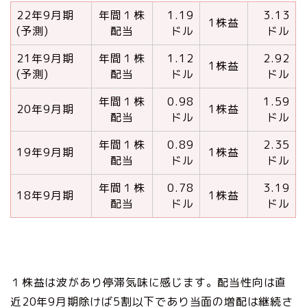
22年9月期
年間１株
1.19
3.13
1株益
(予測)
配当
ドル
ドル
21年9月期
年間１株
1.12
2.92
1株益
(予測)
配当
ドル
ドル
年間１株
0.98
1.59
20年9月期
1株益
配当
ドル
ドル
年間１株
0.89
2.35
19年9月期
1株益
配当
ドル
ドル
年間１株
0.78
3.19
18年9月期
1株益
配当
ドル
ドル
１株益は波があり停滞気味に感じます。配当性向は直
近20年9月期除けば5割以下であり当面の増配は継続さ