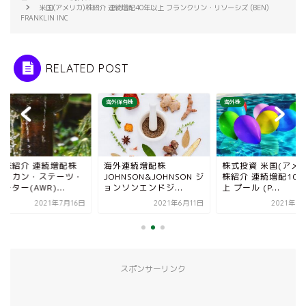
米国(アメリカ)株紹介 連続増配40年以上 フランクリン・リソーシズ (BEN)
FRANKLIN INC
RELATED POST
株
海外保有株
海外株
国株紹介 連続増配株
海外連続増配株
株式投資 米国(アメリ
メリカン・ステーツ・
JOHNSON&JOHNSON ジ
株紹介 連続増配10
ーター(AWR)...
ョンソンエンドジ...
上 プール (P...
2021年7月16日
2021年6月11日
2021年1
スポンサーリンク