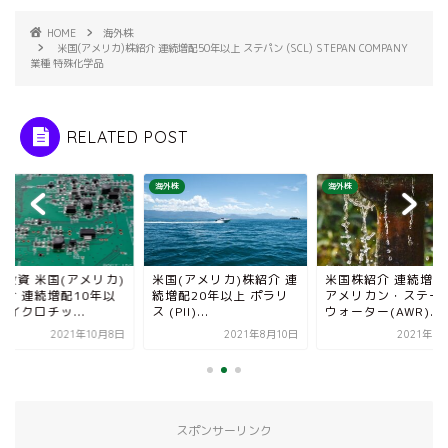
HOME
海外株
米国(アメリカ)株紹介 連続増配50年以上 ステパン (SCL) STEPAN COMPANY
業種 特殊化学品
RELATED POST
株
海外株
海外株
式投資 米国(アメリカ)
米国(アメリカ)株紹介 連
米国株紹介 連続増配
紹介 連続増配10年以
続増配20年以上 ポラリ
アメリカン・ステー
マイクロチッ...
ス (PII)...
ウォーター(AWR)...
2021年10月8日
2021年8月10日
2021年7
スポンサーリンク