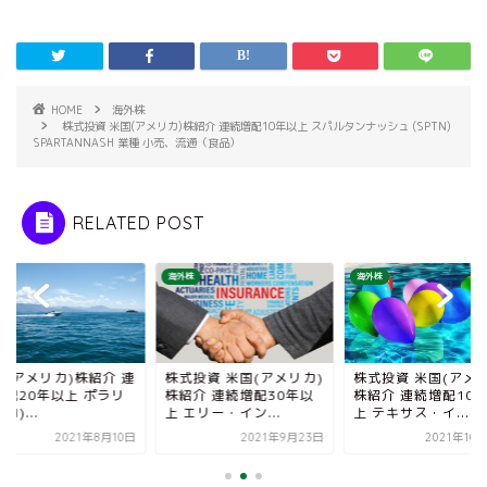
HOME
海外株
株式投資 米国(アメリカ)株紹介 連続増配10年以上 スパルタンナッシュ (SPTN)
SPARTANNASH 業種 小売、流通（食品）
RELATED POST
株
海外株
海外株
国(アメリカ)株紹介 連
株式投資 米国(アメリカ)
株式投資 米国(アメリ
増配20年以上 ポラリ
株紹介 連続増配30年以
株紹介 連続増配10
PII)...
上 エリー・イン...
上 テキサス・イ...
2021年8月10日
2021年9月23日
2021年10