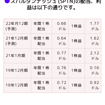
●
スパルタンナッシュ (SPTN)の配当、利
益は以下の通りです。
22年月12期
年間１株
0.66
1.77
1株益
(予測)
配当
ドル
ドル
21年12月期
年間１株
0.64
1.62
1株益
(予測)
配当
ドル
ドル
年間１株
0.77
2.12
21年1月期
1株益
配当
ドル
ドル
年間１株
0.76
0.16
19年12月期
1株益
配当
ドル
ドル
年間１株
0.72
0.92
18年12月期
1株益
配当
ドル
ドル