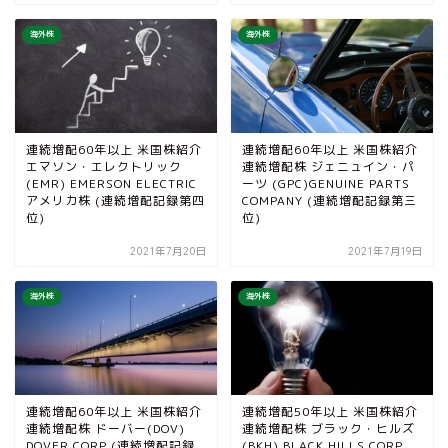
海外株
海外株
連続増配60年以上 米国株紹介
連続増配60年以上 米国株紹介
エマソン・エレクトリック
連続増配株 ジェニュイン・パ
(EMR) EMERSON ELECTRIC
ーツ (GPC)GENUINE PARTS
アメリカ株 (連続増配記録第四
COMPANY (連続増配記録第三
位)
位)
2021年7月20日
2021年7月19日
海外株
海外株
連続増配60年以上 米国株紹介
連続増配50年以上 米国株紹介
連続増配株 ドーバー(DOV)
連続増配株 ブラック・ヒルズ
DOVER CORP (連続増配記録
(BKH) BLACK HILLS CORP