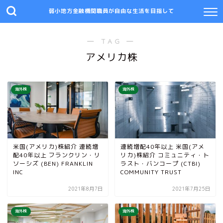
弱小地方金融機関職員が自由な生活を目指して
― TAG ―
アメリカ株
海外株
海外株
米国(アメリカ)株紹介 連続増
連続増配40年以上 米国(アメ
配40年以上 フランクリン・リ
リカ)株紹介 コミュニティ・ト
ソーシズ (BEN) FRANKLIN
ラスト・バンコープ (CTBI)
INC
COMMUNITY TRUST
2021年8月7日
2021年7月25日
海外株
海外株