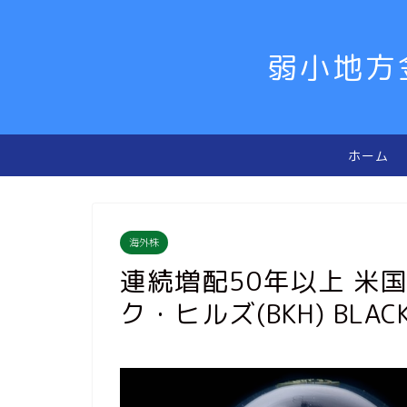
弱小地方
ホーム
海外株
連続増配50年以上 米
ク・ヒルズ(BKH) BLACK 