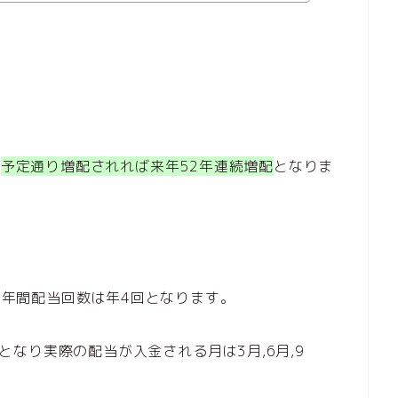
。
予定通り増配されれば来年52年連続増配
となりま
月で年間配当回数は年4回となります。
となり実際の配当が入金される月は3月,6月,9