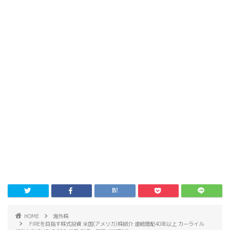
HOME
海外株
FIREを目指す株式投資 米国(アメリカ)株紹介 連続増配40年以上 カーライル