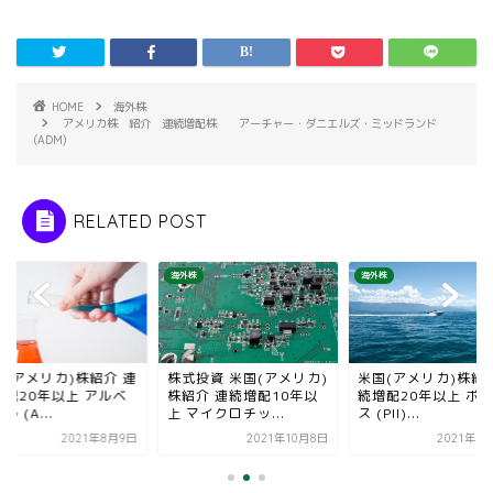
HOME
海外株
アメリカ株 紹介 連続増配株 アーチャー・ダニエルズ・ミッドランド
(ADM)
RELATED POST
株
海外株
海外株
国(アメリカ)株紹介 連
株式投資 米国(アメリカ)
米国(アメリカ)株紹介
増配20年以上 アルベ
株紹介 連続増配10年以
続増配20年以上 ポ
ル (A...
上 マイクロチッ...
ス (PII)...
2021年8月9日
2021年10月8日
2021年8