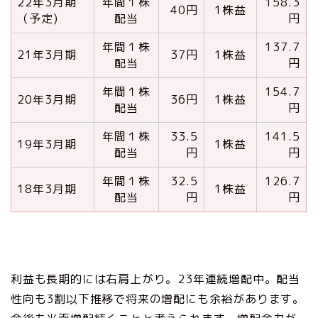
22年3月期
年間１株
158.3
40円
1株益
（予定)
配当
円
年間１株
137.7
21年3月期
37円
1株益
配当
円
年間１株
154.7
20年3月期
36円
1株益
配当
円
年間１株
33.5
141.5
19年3月期
1株益
配当
円
円
年間１株
32.5
126.7
18年3月期
1株益
配当
円
円
利益も長期的には右肩上がり。23年連続増配中。配当
性向も3割以下推移で将来の増配にも余裕があります。