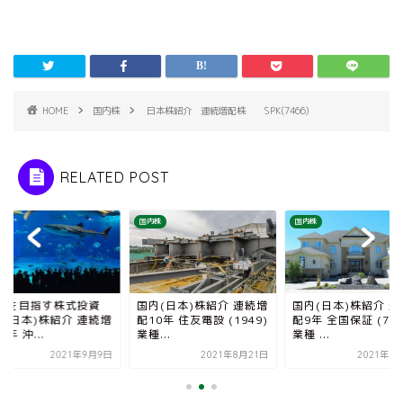
HOME
国内株
日本株紹介 連続増配株 SPK(7466)
RELATED POST
株
国内株
国内株
IREを目指す株式投資
国内(日本)株紹介 連続増
国内(日本)株紹介 連
内(日本)株紹介 連続増
配10年 住友電設 (1949)
配9年 全国保証 (716
9年 沖...
業種...
業種 ...
2021年9月9日
2021年8月21日
2021年8