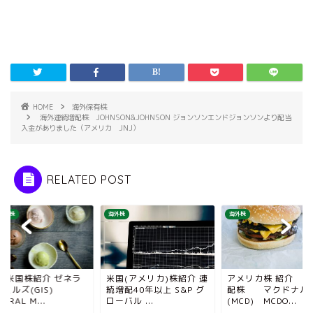
HOME
海外保有株
海外連続増配株 JOHNSON&JOHNSON ジョンソンエンドジョンソンより配当
入金がありました（アメリカ JNJ）
RELATED POST
保有株
海外株
海外株
有 米国株紹介 ゼネラ
米国(アメリカ)株紹介 連
アメリカ株 紹介 連
ミルズ(GIS)
続増配40年以上 S&P グ
配株 マクドナ
NERAL M...
ローバル ...
(MCD) MCDO...