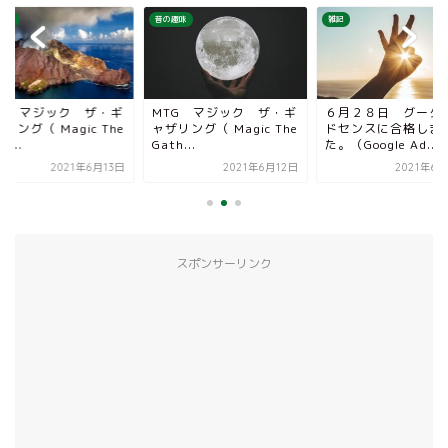
趣味
昔の趣味
雑記
TG マジック ザ・ギ
MTG マジック ザ・ギ
６月２８日 グーグ
リング（ Magic The
ャザリング（ Magic The
ドセンスに合格しま
h...
Gath...
た。（Google Ad...
2021年6月13日
2021年6月12日
2021年6
スポンサーリンク