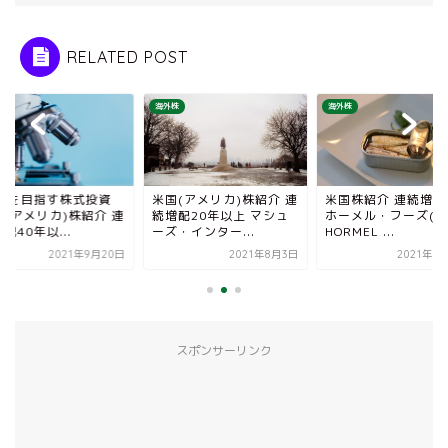
RELATED POST
株
海外株
海外株
IREを目指す株式投資
米国(アメリカ)株紹介 連
米国株紹介 連続増配
国(アメリカ)株紹介 連
続増配20年以上 マシュ
ホーメル・フーズ(HR
配40年以...
ーズ・インター...
HORMEL ...
2021年9月20日
2021年8月3日
2021年7
スポンサーリンク