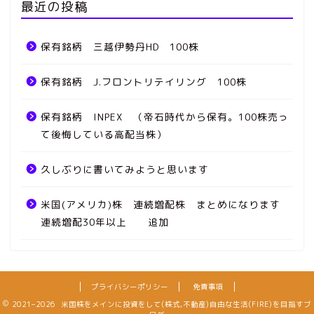
最近の投稿
保有銘柄 三越伊勢丹HD 100株
保有銘柄 J.フロントリテイリング 100株
保有銘柄 INPEX （帝石時代から保有。100株売っ
て後悔している高配当株）
久しぶりに書いてみようと思います
米国(アメリカ)株 連続増配株 まとめになります
連続増配30年以上 追加
プライバシーポリシー
免責事項
2021–2026 米国株をメインに投資をして(株式,不動産)自由な生活(FIRE)を目指すブ