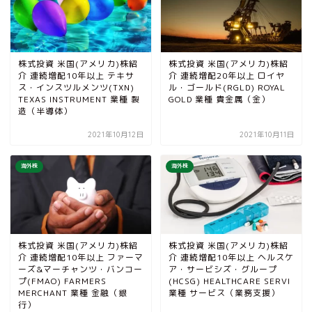
株式投資 米国(アメリカ)株紹
株式投資 米国(アメリカ)株紹
介 連続増配10年以上 テキサ
介 連続増配20年以上 ロイヤ
ス・インスツルメンツ(TXN)
ル・ゴールド(RGLD) ROYAL
TEXAS INSTRUMENT 業種 製
GOLD 業種 貴金属（金）
造（半導体）
2021年10月12日
2021年10月11日
海外株
海外株
株式投資 米国(アメリカ)株紹
株式投資 米国(アメリカ)株紹
介 連続増配10年以上 ファーマ
介 連続増配10年以上 ヘルスケ
ーズ&マーチャンツ・バンコー
ア・サービシズ・グループ
プ(FMAO) FARMERS
(HCSG) HEALTHCARE SERVI
MERCHANT 業種 金融（銀
業種 サービス（業務支援）
行）