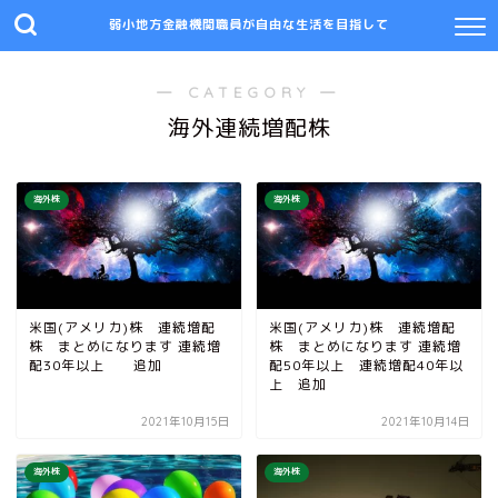
弱小地方金融機関職員が自由な生活を目指して
― CATEGORY ―
海外連続増配株
海外株
海外株
米国(アメリカ)株 連続増配
米国(アメリカ)株 連続増配
株 まとめになります 連続増
株 まとめになります 連続増
配30年以上 追加
配50年以上 連続増配40年以
上 追加
2021年10月15日
2021年10月14日
海外株
海外株