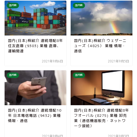
国内株
国内株
国内(日本)株紹介 連続増配8年
国内(日本)株紹介 ウェザーニ
住友倉庫 (9303) 業種 倉庫、
ューズ（4825） 業種 情報・
運輸関連
通信
2021年9月6日
2021年9月5日
国内株
国内株
国内(日本)株紹介 連続増配10
国内(日本)株紹介 連続増配8年
年 日本電信電話 (9432) 業種
フオーバル (8275) 業種 卸売
情報・通信
業（通信機器販売・ネットワ
ーク接続）
2021年9月4日
2021年9月3日