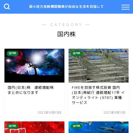
弱小地方金融機関職員が自由な生活を目指して
― CATEGORY ―
国内株
国内株
国内株
国内(日本)株 連続増配株
FIREを目指す株式投資 国内
まとめになります
(日本)株紹介 連続増配17年 イ
オンディライト (9787) 業種
サービス
2021年10月13日
2021年9月11日
国内株
国内株