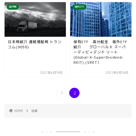
国内株
海外ETF
日本株紹介 連続増配株 トラン
保有ETF 高分配金 海外ETF
コム(9058)
紹介 グローバルＸ スーパ
ーディビィデンド リート
(Global-X-SuperDividend-
REIT) (SRET）
2021年6月19日
2021年6月16日
1
2
HOME
投資