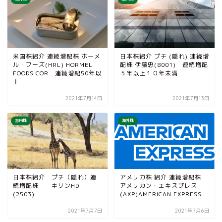
米国株紹介 連続増配株 ホーメ
日本株紹介 プチ (隠れ) 連続増
ル・フーズ(HRL) HORMEL
配株 伊藤忠(8001) 連続増配
FOODS COR 連続増配50年以
５年以上１０年未満
上
2021年7月14日
2021年7月13日
国内株
海外株
日本株紹介 プチ（隠れ）連
アメリカ株 紹介 連続増配株
続増配株 キリンHD
アメリカン・エキスプレス
(2503)
(AXP)AMERICAN EXPRESS
2021年7月7日
2021年7月6日