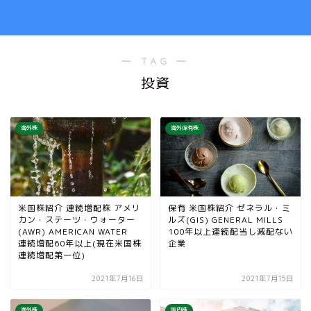
― TAG ―
投資
海外株
海外保有株
米国株紹介 連続増配株 アメリ
保有 米国株紹介 ゼネラル・ミ
カン・ステーツ・ウォーター
ルズ(GIS) GENERAL MILLS
(AWR) AMERICAN WATER
100年以上連続配当し減配ない
連続増配60年以上(現在米国株
企業
連続増配第一位)
2021年7月16日
2021年7月15日
海外株
国内株