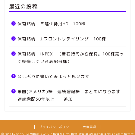
最近の投稿
保有銘柄 三越伊勢丹HD 100株
保有銘柄 J.フロントリテイリング 100株
保有銘柄 INPEX （帝石時代から保有。100株売っ
て後悔している高配当株）
久しぶりに書いてみようと思います
米国(アメリカ)株 連続増配株 まとめになります
連続増配30年以上 追加
プライバシーポリシー
免責事項
2021–2026 米国株をメインに投資をして(株式,不動産)自由な生活(FIRE)を目指すブ