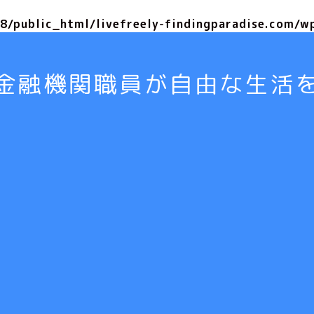
/public_html/livefreely-findingparadise.com/w
金融機関職員が自由な生活