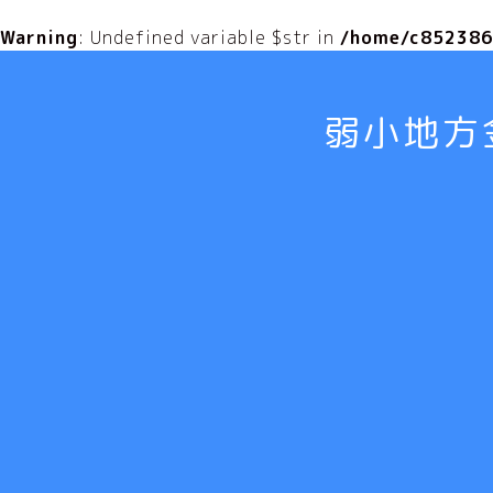
Warning
: Undefined variable $str in
/home/c8523868
弱小地方