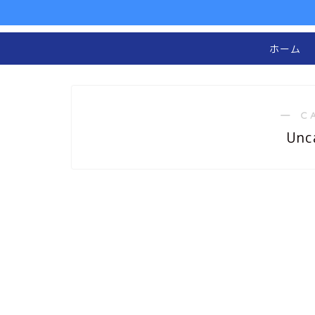
ホーム
― C
Unc