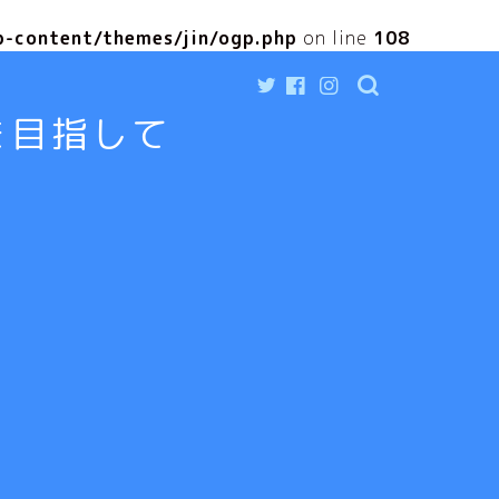
p-content/themes/jin/ogp.php
on line
108
を目指して