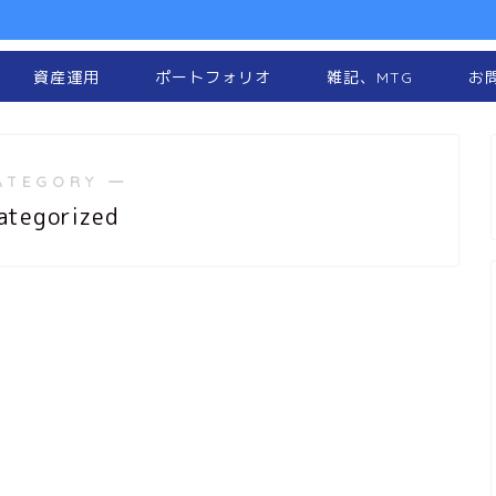
資産運用
ポートフォリオ
雑記、MTG
お
ATEGORY ―
ategorized